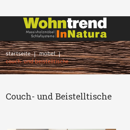
startseite
möbel
|
|
couch- und beistelltische
Couch- und Beistelltische