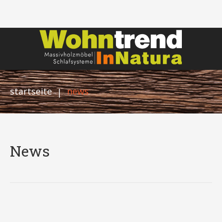
startseite
news
|
News